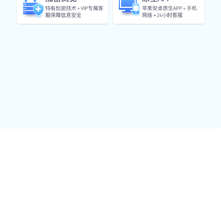
的适应能力和发挥空间。
最终，无论是为了追求更高水平的竞技状态，还是为
了实现个人梦想，克莱都可能倾向于加盟一支能够帮
助他进一步提升自身价值和成就感的球队。
2、团队实力与战术体系
加入一支具备竞争力的球队，自然离不开该队伍整体
实力和战术体系上的优越性。在当今NBA中，一支成
功的球队往往拥有多名明星球员及出色的教练团队，
这为球员提供了一个良好的成长环境。而对于克莱而
言，他希望能融入一种适合自身技术特点及发挥风格
的战术体系，这也是其未来选择的重要因素之一。
目前不少强队正在积极寻求补强，通过交易或自由市