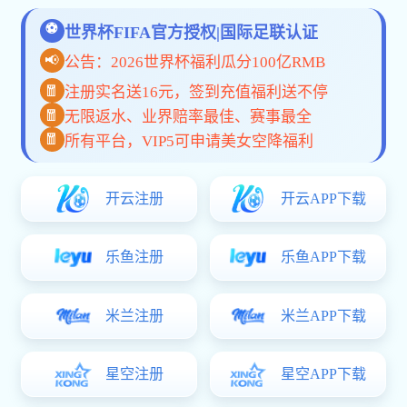
首页
/
体育热点
/ 正文