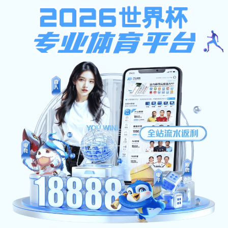
立即注册
天行体育
官网 · 权威体
育数据平台
天行体育 OFFICIAL WEBSITE
自2022年创立以来，
天行体育
致力于为用户提供包括
NBA、英超、欧洲杯、LPL在内的热门赛事直播与数据
服务，广受用户信赖。
立即下载天行体育APP