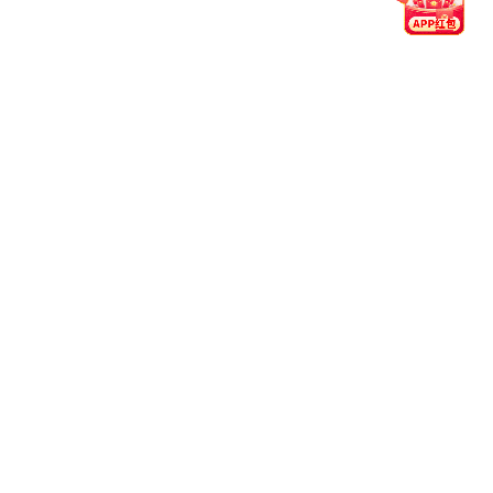
球迷也是吸引明星球员的重要因素。对于像克莱这样
的顶级射手来说，他希望能够得到来自拥趸们热烈支
持，以激励自己在比赛中的发挥。此外，不同地区和
城市具有独特文化氛围，这也影响着他的归属感及认
同感。
当加入一支拥有广泛粉丝基础并且充满激情文化氛围
的球队时，不仅能增强他的信心，还能让他的篮球旅
程更加丰富多彩。反之，如果加盟一支缺乏活跃气氛
或者没有足够支持者基础的小型球队，则很难满足他
的期望。因此，在这个层面上考虑时，他自然会偏向
那些具有良好社区关系及活跃文化氛围的大型俱乐
部。
总体来看，对于克莱而言，“家”的感觉不仅限于地理