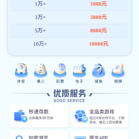
推荐网站
联系我们
四川省成都市锦江区长安街322号大厦5号楼502室
support@sport-tianxing-blog.com
天行体育
天行体育官方网站【官网认证:手机版、app下载、登录入口、官方网
站、网页版、平台、网址、地址、注册、娱乐】，天行体育(中国)官
方网站欢迎大家选择真正的官方通道，同时我们提供全天候7x24小时