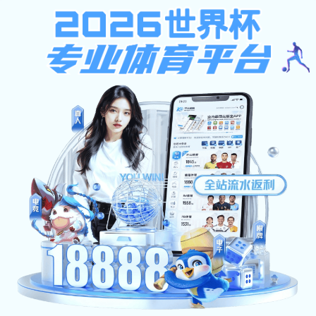
立即注册
隐私政策
1. 本应用是否会收集我的个人信息？
是的，天行体育平台在提供赛事服务过程中会依据权
限收集基础资料（如手机号、设备信息、使用记录
等）以提升服务体验。
2. 收集这些信息的目的是什么？
3. 我的信息会被共享或出售吗？